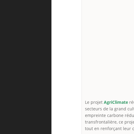
Le projet
AgriClimate
ré
secteurs de la grand cul
empreinte carbone rédui
transfrontalière, ce pro
tout en renforçant leur 