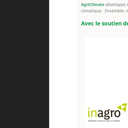
AgriClimate
développe d
climatique. Ensemble, no
Avec le soutien de