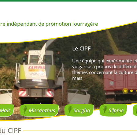
re indépendant de promotion fourragère
Le CIPF
Rôles du CIPF
Le CIPF
Le CIPF
Une équipe qui expérimente e
Une équipe qui expérimente e
vulgarise à propos de différent
vulgarise à propos de différent
thèmes concernant la culture 
thèmes concernant la culture 
maïs
miscanthus.
Maïs
Miscanthus
Sorgho
Silphie
du CIPF