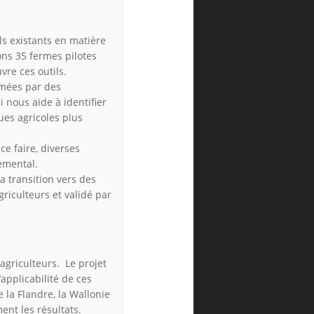
ls existants en matière
ns 35 fermes pilotes
vre ces outils.
imées par des
 nous aide à identifier
ues agricoles plus
ce faire, diverses
emental.
a transition vers des
riculteurs et validé par
 agriculteurs. Le projet
applicabilité de ces
e la Flandre, la Wallonie
ent les résultats.