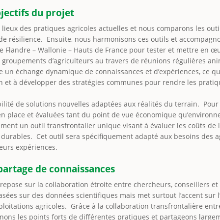
jectifs du projet
 lieux des pratiques agricoles actuelles et nous comparons les outi
de résilience. Ensuite, nous harmonisons ces outils et accompagno
re Flandre – Wallonie – Hauts de France pour tester et mettre en œu
groupements d’agriculteurs au travers de réunions régulières an
se un échange dynamique de connaissances et d’expériences, ce qui
on et à développer des stratégies communes pour rendre les pratiq
ilité de solutions nouvelles adaptées aux réalités du terrain. Pour 
en place et évaluées tant du point de vue économique qu’environn
nt un outil transfrontalier unique visant à évaluer les coûts de l
 durables. Cet outil sera spécifiquement adapté aux besoins des ag
leurs expériences.
 partage de connaissances
repose sur la collaboration étroite entre chercheurs, conseillers et
sées sur des données scientifiques mais met surtout l’accent sur l’
loitations agricoles. Grâce à la collaboration transfrontalière entr
nons les points forts de différentes pratiques et partageons largem