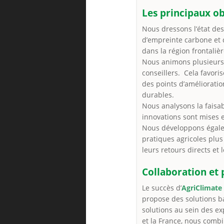
Les principaux ob
Nous dressons l’état des
d’empreinte carbone et 
dans la région frontaliè
Nous animons plusieurs 
conseillers. Cela favori
des points d’améliorati
durables.
Nous analysons la faisab
innovations sont mises 
Nous développons égaleme
pratiques agricoles plus
leurs retours directs et 
Collaboration et
Le succès d’
AgriClimate
propose des solutions ba
solutions au sein des exp
et la France, nous combi