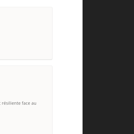
)
résiliente face au