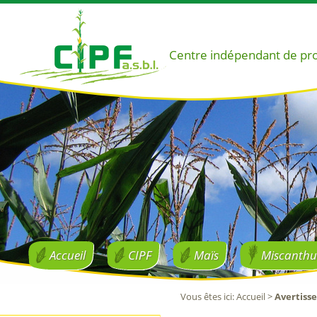
Centre indépendant de pr
Accueil
CIPF
Maïs
Miscanthu
Vous êtes ici
:
Accueil
>
Avertiss