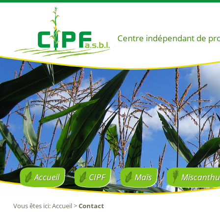
Centre indépendant de pr
Accueil
CIPF
Maïs
Miscanthu
Vous êtes ici
:
Accueil
>
Contact