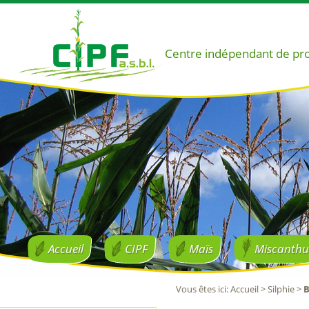
Centre indépendant de pr
Accueil
CIPF
Maïs
Miscanthu
Vous êtes ici
:
Accueil
>
Silphie
>
B