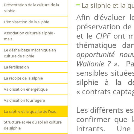
La silphie et la q
Présentation de la culture de la
silphie
Afin d’évaluer l
L'implatation de la silphie
préservation de 
Association culturale silphie -
et le
CIPF
ont mi
maïs
thématique da
Le désherbage mécanique en
opportunité nouv
culture de silphie
Wallonie ? »
. Pa
La fertilisation
sensibles situé
La récolte de la silphie
silphie à la d
« contrats capta
Valorisation énergétique
Valorisation fourragère
Les différents e
La silphie et la qualité de l'eau
confirmer que l
Structure et vie du sol en culture
intrants. Une 
de silphie