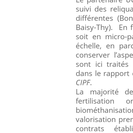
suivi des reliqu
différentes (Bo
Baisy-Thy). En f
soit en micro-p
échelle, en par
conserver l’aspe
sont ici traité
dans le rapport
CIPF
.
La majorité de
fertilisatio
biométhanisatio
valorisation pre
contrats étab