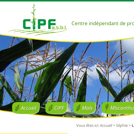
Centre indépendant de pr
Accueil
CIPF
Maïs
Miscanthu
Vous êtes ici
:
Accueil
>
Silphie
>
L