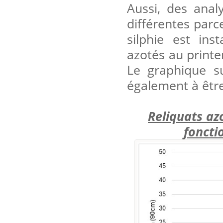
Aussi, des ana
différentes parc
silphie est ins
azotés au print
Le graphique su
également à êtr
Reliquats az
foncti