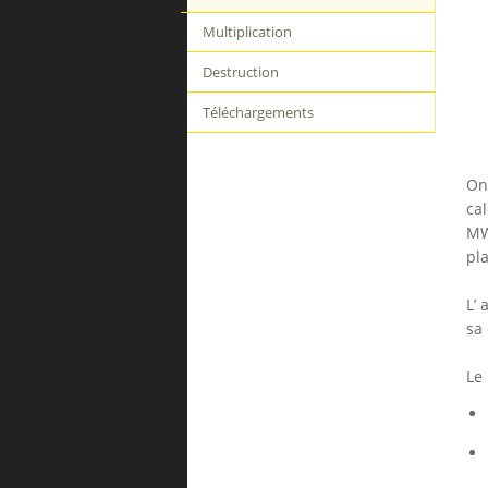
Multiplication
Destruction
Téléchargements
On
ca
MW
pla
L’ 
sa 
Le 