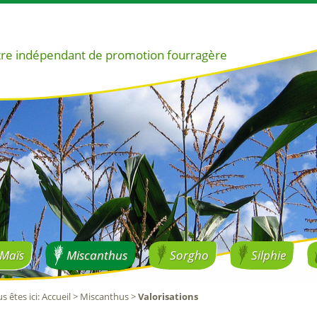
re indépendant de promotion fourragère
Maïs
Miscanthus
Sorgho
Silphie
s êtes ici
:
Accueil
>
Miscanthus
>
Valorisations