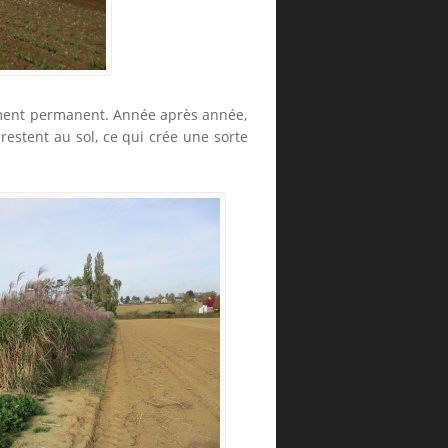
siment permanent. Année après année,
s restent au sol, ce qui crée une sorte