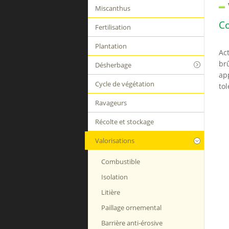
Miscanthus
C
Fertilisation
Plantation
Ac
brû
Désherbage
ap
Cycle de végétation
tol
Ravageurs
Récolte et stockage
Valorisations
Combustible
Isolation
Litière
Paillage ornemental
Barrière anti-érosive