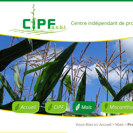
Centre indépendant de pr
Accueil
CIPF
Maïs
Miscanthu
Vous êtes ici
:
Accueil
>
Maïs
>
Pr