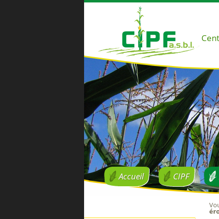
Cent
Accueil
CIPF
Vou
éro