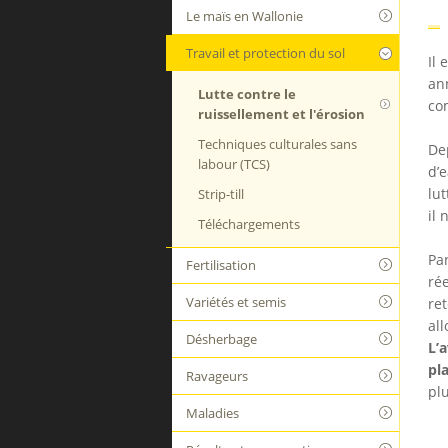
Le maïs en Wallonie
Travail et protection du sol
Il 
an
Lutte contre le
co
ruissellement et l'érosion
Techniques culturales sans
Dep
labour (TCS)
d’
lut
Strip-till
il 
Téléchargements
Par
Fertilisation
rée
Variétés et semis
re
al
Désherbage
L’
pl
Ravageurs
plu
Maladies