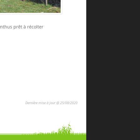
nthus prêt à récolter
Dernière mise à jour
@
25/08/2020