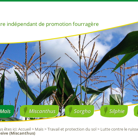
re indépendant de promotion fourragère
Maïs
Miscanthus
Sorgho
Silphie
s êtes ici
:
Accueil
>
Maïs
>
Travail et protection du sol
>
Lutte contre le ruiss
sive (Miscanthus)