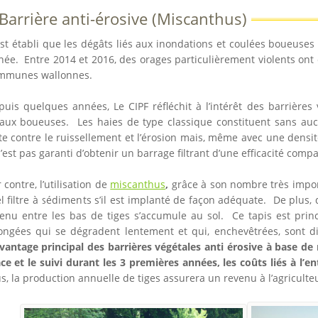
Barrière anti-érosive (Miscanthus)
est établi que les dégâts liés aux inondations et coulées boueuses
née. Entre 2014 et 2016, des orages particulièrement violents on
mmunes wallonnes.
uis quelques années, Le CIPF réfléchit à l’intérêt des barrières 
eaux boueuses. Les haies de type classique constituent sans au
te contre le ruissellement et l’érosion mais, même avec une densit
n’est pas garanti d’obtenir un barrage filtrant d’une efficacité comp
 contre, l’utilisation de
miscanthus
,
grâce à son nombre très import
l filtre à sédiments s’il est implanté de façon adéquate. De plus,
tenu entre les bas de tiges s’accumule au sol. Ce tapis est princ
longées qui se dégradent lentement et qui, enchevêtrées, sont di
avantage principal des barrières végétales anti érosive à base de
ace et le suivi durant les 3 premières années, les coûts liés à l’
s, la production annuelle de tiges assurera un revenu à l’agriculte