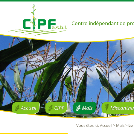
Centre indépendant de pr
Accueil
CIPF
Maïs
Miscanthu
Vous êtes ici
:
Accueil
>
Maïs
>
Le