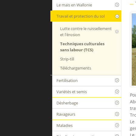
Le maïs en Wallonie
Travail et protection du sol
Lutte contre le ruissellement
et l'érosion
Techniques culturales
sans labour (TCS)
Strip-till
Téléchargements
Fertilisation
Variétés et semis
Pou
Ab
Désherbage
tra
Ravageurs
Tr
Le 
Maladies
ge
Le 