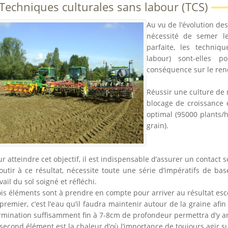
Techniques culturales sans labour (TCS)
Au vu de l’évolution des
nécessité de semer l
parfaite, les techniqu
labour) sont-elles p
conséquence sur le re
Réussir une culture de 
blocage de croissance 
optimal (95000 plants/
grain).
r atteindre cet objectif, il est indispensable d’assurer un contact 
outir à ce résultat, nécessite toute une série d’impératifs de ba
vail du sol soigné et réfléchi.
ois éléments sont à prendre en compte pour arriver au résultat es
premier, c’est l’eau qu’il faudra maintenir autour de la graine afin
rmination suffisamment fin à 7-8cm de profondeur permettra d’y ar
second élément est la chaleur d’où l’importance de toujours agir s