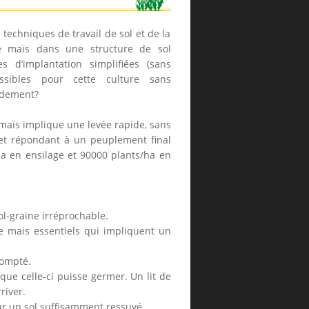
 techniques de travail de sol et de la
e maïs dans une structure de sol
es d’implantation simplifiées (sans
ossibles pour cette culture sans
ndement?
maïs implique une levée rapide, sans
et répondant à un peuplement final
ha en ensilage et 90000 plants/ha en
sol-graine irréprochable.
se mais essentiels qui impliquent un
compté.
 que celle-ci puisse germer. Un lit de
river.
ur un sol suffisamment ressuyé.