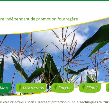
re indépendant de promotion fourragère
Maïs
Miscanthus
Sorgho
Silphie
s êtes ici
:
Accueil
>
Maïs
>
Travail et protection du sol
>
Techniques cultura