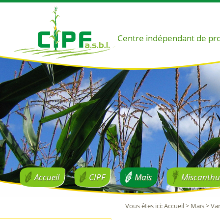
Centre indépendant de pr
Accueil
CIPF
Maïs
Miscanthu
Vous êtes ici
:
Accueil
>
Maïs
>
Var