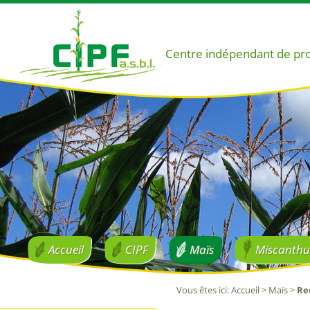
Centre indépendant de pr
Accueil
CIPF
Maïs
Miscanthu
Vous êtes ici
:
Accueil
>
Maïs
>
Re