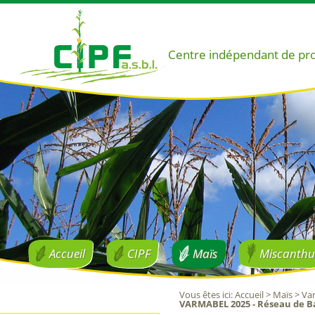
Centre indépendant de pr
Accueil
CIPF
Maïs
Miscanthu
Vous êtes ici
:
Accueil
>
Maïs
>
Var
VARMABEL 2025 - Réseau de Ba